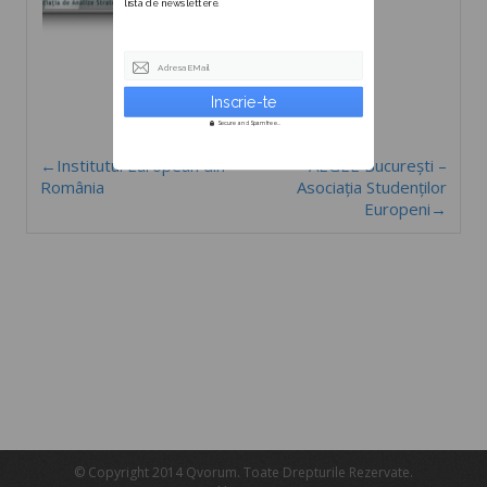
lista de newslettere.
Adresa EMail
Secure and Spam free...
←Institutul European din
AEGEE București –
România
Asociația Studenților
Europeni→
© Copyright 2014 Qvorum. Toate Drepturile Rezervate.