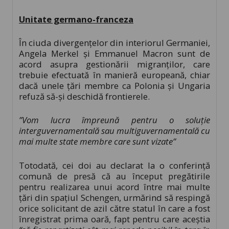
Unitate germano-franceza
În ciuda divergențelor din interiorul Germaniei,
Angela Merkel şi Emmanuel Macron sunt de
acord asupra gestionării migranţilor, care
trebuie efectuată în manieră europeană, chiar
dacă unele ţări membre ca Polonia şi Ungaria
refuză să-şi deschidă frontierele.
”Vom lucra împreună pentru o soluţie
interguvernamentală sau multiguvernamentală cu
mai multe state membre care sunt vizate”
Totodată, cei doi au declarat la o conferință
comună de presă că au început pregătirile
pentru realizarea unui acord între mai multe
ţări din spaţiul Schengen, urmărind să respingă
orice solicitant de azil către statul în care a fost
înregistrat prima oară, fapt pentru care aceștia