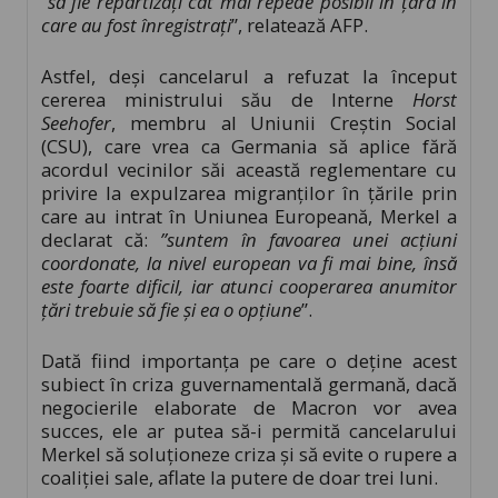
“
să fie repartizaţi cât mai repede posibil în ţara în
care au fost înregistraţi
”, relatează AFP.
Astfel, deși cancelarul a refuzat la început
cererea ministrului său de Interne
Horst
Seehofer
, membru al Uniunii Creştin Social
(CSU), care vrea ca Germania să aplice fără
acordul vecinilor săi această reglementare cu
privire la expulzarea migranţilor în ţările prin
care au intrat în Uniunea Europeană, Merkel a
declarat că:
”suntem în favoarea unei acţiuni
coordonate, la nivel european va fi mai bine, însă
este foarte dificil, iar atunci cooperarea anumitor
ţări trebuie să fie şi ea o opţiune
”.
Dată fiind importanța pe care o deține acest
subiect în criza guvernamentală germană, dacă
negocierile elaborate de Macron vor avea
succes, ele ar putea să-i permită cancelarului
Merkel să soluţioneze criza şi să evite o rupere a
coaliţiei sale, aflate la putere de doar trei luni.