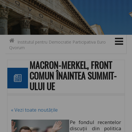
Search for:
Contact
Skip to content
Institutul pentru Democratie Participativa Euro
Qvorum
MACRON-MERKEL, FRONT
COMUN ÎNAINTEA SUMMIT-
ULUI UE
« Vezi toate noutățile
Pe fondul recentelor
discuții din politica