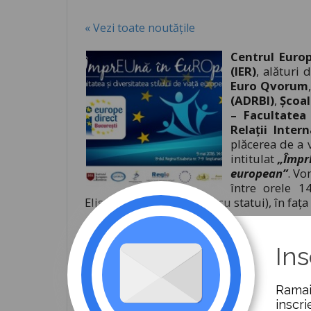
« Vezi toate noutățile
Centrul Euro
(IER)
, alături 
Euro Qvorum
(ADRBI)
,
Școal
– Facultatea
Relații Inter
plăcerea de a v
intitulat
„Împr
european”
. Vo
între orele 14
Elisabeta 7-9, esplanada cu statui), în fața
Împreună cu elevii și profesorii de la
așteptăm cu un
mozaic european
de tr
Ins
folclorice cu degustare de produse culin
face painting cu steagurile țărilor europ
Ramai
standuri cu materiale informative despre
inscri
europene.