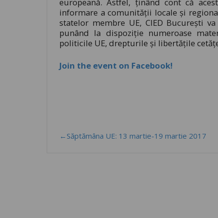
europeană. Astfel, ținând cont că aces
informare a comunității locale și regional
statelor membre UE, CIED Bucureşti va
punând la dispoziţie numeroase materia
politicile UE, drepturile şi libertăţile cetă
Join the event on Facebook!
←Săptămâna UE: 13 martie-19 martie 2017