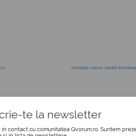
tru
Fundaţia Hanns Seidel Români
crie-te la newsletter
 in contact cu comunitatea Qvorum.ro. Suntem preze
e si in lista de newslettere.