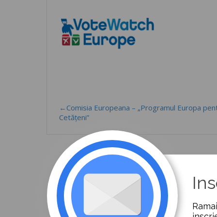
←Comisia Europeana – „Programul Europa pen
Cetățeni”
Ins
Ramai
inscri