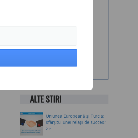
ALTE STIRI
Uniunea Europeană și Turcia:
sfârșitul unei relații de succes?