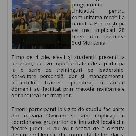
programului
„Inițiativă pentru
comunitatea mea!” i-a
reunit la București pe
cei mai implicați 28
tineri din regiunea
Sud Muntenia.
Timp de 4 zile, elevii și studenții prezenți la
program, au avut oportunitatea de a participa
la o serie de traininguri pe leadership,
dezvoltare personală, dar și managementul
proiectelor. Traineri specializați în aceste
domenii au facilitat prin metode nonformale
dobândirea informațiilor.
Tinerii participanți la vizita de studiu fac parte
din rețeaua Qvorum și sunt implicați în
coordonarea grupurilor de inițiativă locală din
fiecare județ. Ei au avut ocazia de a discuta
despre problemele din comunitățile lor, dar și