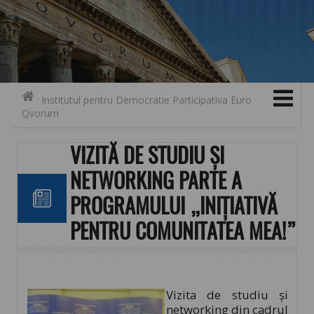
Search for:
Contact
Skip to content
Institutul pentru Democratie Participativa Euro
Qvorum
VIZITĂ DE STUDIU ȘI
NETWORKING PARTE A
PROGRAMULUI „INIȚIATIVĂ
PENTRU COMUNITATEA MEA!”
Vizita de studiu și
networking din cadrul