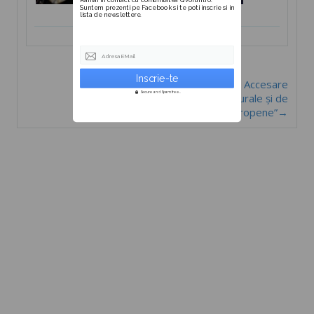
Suntem prezenti pe Facebook si te poti inscrie si in
lista de newslettere.
Adresa EMail
Curs ”Expert Accesare
Secure and Spam free...
Fonduri Structurale și de
Coeziune Europene”→