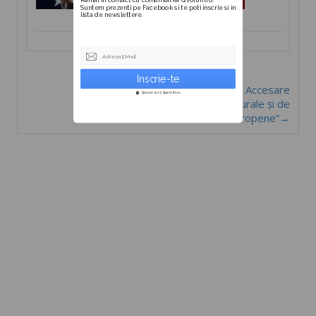
Suntem prezenti pe Facebook si te poti inscrie si in
lista de newslettere.
Adresa EMail
Curs ”Expert Accesare
Secure and Spam free...
Fonduri Structurale și de
Coeziune Europene”→