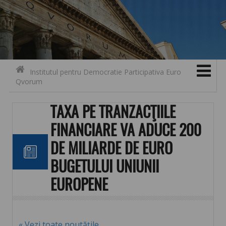
Search for:
Contact
Skip to content
Institutul pentru Democratie Participativa Euro
Qvorum
TAXA PE TRANZACŢIILE
FINANCIARE VA ADUCE 200
DE MILIARDE DE EURO
BUGETULUI UNIUNII
EUROPENE
« Vezi toate noutățile