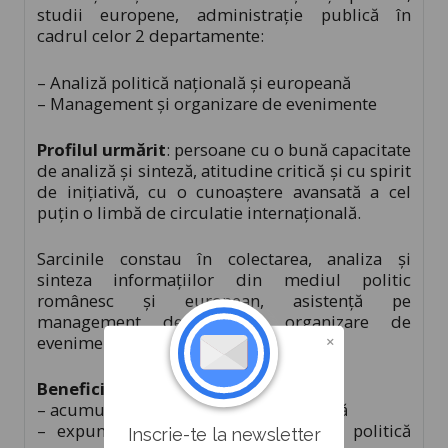
studii europene, administrație publică în
cadrul celor 2 departamente:
– Analiză politică națională și europeană
– Management și organizare de evenimente
Profilul urmărit
: persoane cu o bună capacitate
de analiză și sinteză, atitudine critică și cu spirit
de inițiativă, cu o cunoaștere avansată a cel
puțin o limbă de circulatie internațională.
Sarcinile constau în colectarea, analiza și
sinteza informațiilor din mediul politic
românesc și european, asistență pe
management de proiect, organizare de
evenimente.
Beneficii:
– acumulare de experiență profesională
– expunerea la informații din viața politică
Inscrie-te la newsletter