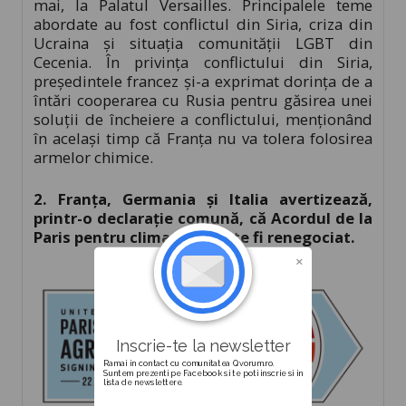
mai, la Palatul Versailles. Principalele teme
abordate au fost conflictul din Siria, criza din
Ucraina și situația comunității LGBT din
Cecenia. În privința conflictului din Siria,
președintele francez și-a exprimat dorința de a
întări cooperarea cu Rusia pentru găsirea unei
soluții de încheiere a conflictului, menționând
în același timp că Franța nu va tolera folosirea
armelor chimice.
2. Franța, Germania și Italia avertizează,
printr-o declarație comună, că Acordul de la
Paris pentru climat nu poate fi renegociat.
Inscrie-te la newsletter
Ramai in contact cu comunitatea Qvorum.ro.
Suntem prezenti pe Facebook si te poti inscrie si in
lista de newslettere.