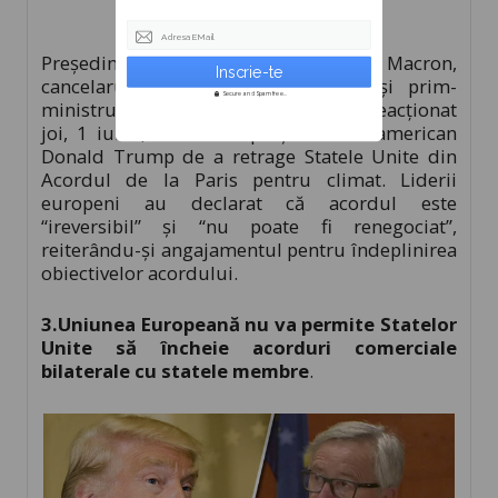
Adresa EMail
Președintele francez Emmanuel Macron,
cancelarul german Angela Merkel și prim-
Secure and Spam free...
ministrul italian Paolo Gentiloni au reacționat
joi, 1 iunie, la decizia președintelui american
Donald Trump de a retrage Statele Unite din
Acordul de la Paris pentru climat. Liderii
europeni au declarat că acordul este
“ireversibil” și “nu poate fi renegociat”,
reiterându-și angajamentul pentru îndeplinirea
obiectivelor acordului.
3.Uniunea Europeană nu va permite Statelor
Unite să încheie acorduri comerciale
bilaterale cu statele membre
.