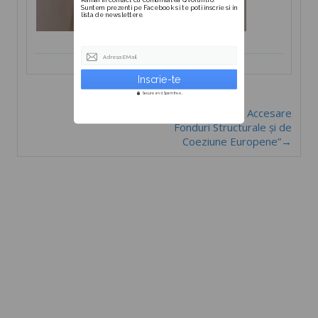
Suntem prezenti pe Facebook si te poti inscrie si in
lista de newslettere.
Adresa EMail
Secure and Spam free...
Curs ”Expert Accesare
Fonduri Structurale și de
Coeziune Europene”→