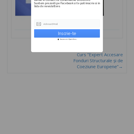
Suntem prezenti pe Facebook si te poti inscrie si in
lista de newslettere.
Adresa EMail
Secure and Spam free...
Curs ”Expert Accesare
Fonduri Structurale și de
Coeziune Europene”→