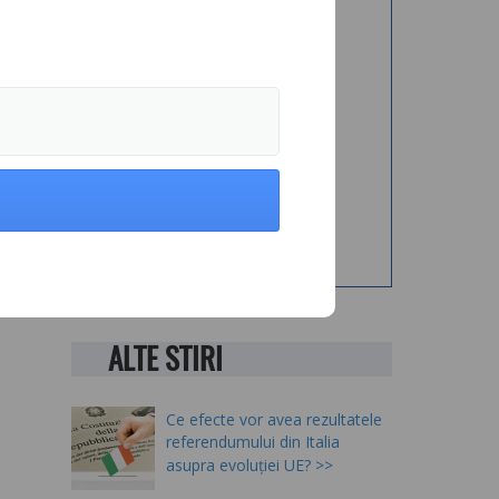
ALTE STIRI
Ce efecte vor avea rezultatele
referendumului din Italia
asupra evoluției UE?