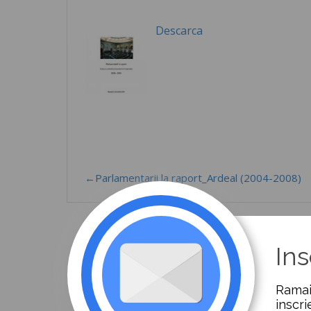
Descarca
←Parlamentarii la raport_Ardeal (2004-2008)
Ins
Ramai
inscri