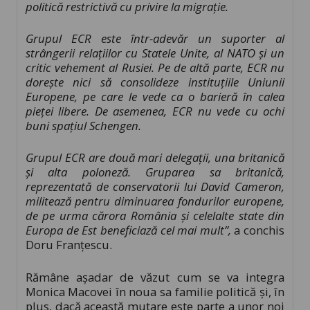
politică restrictivă cu privire la migrație.
Grupul ECR este într-adevăr un suporter al
strângerii relațiilor cu Statele Unite, al NATO și un
critic vehement al Rusiei. Pe de altă parte, ECR nu
dorește nici să consolideze instituțiile Uniunii
Europene, pe care le vede ca o barieră în calea
pieței libere. De asemenea, ECR nu vede cu ochi
buni spațiul Schengen.
Grupul ECR are două mari delegații, una britanică
și alta poloneză. Gruparea sa britanică,
reprezentată de conservatorii lui David Cameron,
militează pentru diminuarea fondurilor europene,
de pe urma cărora România și celelalte state din
Europa de Est beneficiază cel mai mult”,
a conchis
Doru Franțescu.
Rămâne așadar de văzut cum se va integra
Monica Macovei în noua sa familie politică și, în
plus, dacă această mutare este parte a unor noi