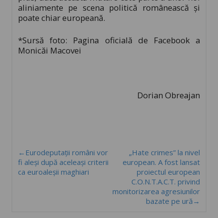
aliniamente pe scena politică românească și
poate chiar europeană.
*Sursă foto: Pagina oficială de Facebook a
Monicăi Macovei
Dorian Obreajan
←Eurodeputații români vor
„Hate crimes” la nivel
fi aleși după aceleași criterii
european. A fost lansat
ca euroaleșii maghiari
proiectul european
C.O.N.T.A.C.T. privind
monitorizarea agresiunilor
bazate pe ură→