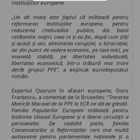
instituțiilor europene.
„Un alt motiv este faptul că militează pentru
reformarea instituţiilor europene, pentru
reducerea cheltuielilor publice, din banii
cetăţenilor noştri, ceea ce şi eu fac, după cum ştiţi
şi acasă şi aici, eliminarea corupţiei, a birocraţiei,
iar din punct de vedere economic, pe taxe mici, pe
monedă stabilă, pe libertatea individuală,
libertatea economică, într-o măsură mai mare
decât grupul PPE”,
a explicat eurodeputatul
român.
Expertul Qvorum în afaceri europene, Doru
Franțescu, a comentat de la Bruxelles: “
Trecerea
Monicăi Macovei de la PPE la ECR ne dă de gândit.
Familia Popularilor Europeni militează pentru
întărirea Uniunii Europene și a liberei circulații a
persoanelor. De cealaltă parte, familia
Conservatorilor și Reformiștilor cere mai multă
autonomie pentru parlamentele naționale și o