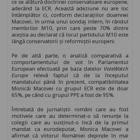
ce se alătură doctrinei conservatoare europene,
aderând la ECR. Această adeziune nu are loc
întâmplător ci, conform declarațiilor doamnei
Macovei, în urma unui sondaj intern, în rândul
membrilor M10, prin care peste 70% dintre
aceștia au declarat că locul partidului M10 este
lângă conservatorii și reformiștii europeni.
Pe de altă parte, o analiză comparativă a
comportamentului de vot în Parlamentul
European efectuată pe baza datelor
VoteWatch
Europe
relevă faptul că de la începutul
mandatului până în prezent, compatibilitatea
Monicăi Macovei cu grupul ECR este de doar
65%, pe când cu grupul PPE a fost de 95%.
Întrebată de jurnaliștii români care au fost
motivele care au determinat-o să renunțe la
colegii care au susținut-o încă de la primul
mandat ca eurodeputat, Monica Macovei a
afirmat că viitorul României depinde în mai