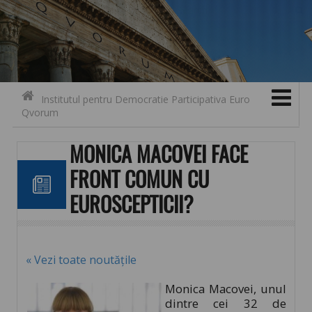
Search for:
Contact
Skip to content
Institutul pentru Democratie Participativa Euro
Qvorum
MONICA MACOVEI FACE
FRONT COMUN CU
EUROSCEPTICII?
« Vezi toate noutățile
Monica Macovei, unul
dintre cei 32 de