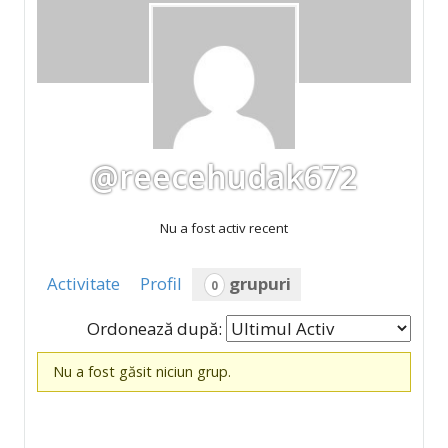
@reecehudak672
Nu a fost activ recent
Activitate
Profil
grupuri
0
Ordonează după:
Grupuri
Nu a fost găsit niciun grup.
de
membri