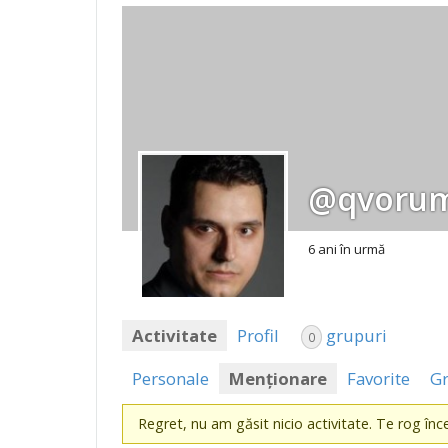
@qvoru
6 ani în urmă
Activitate
Profil
grupuri
0
Personale
Menționare
Favorite
G
Regret, nu am găsit nicio activitate. Te rog încea