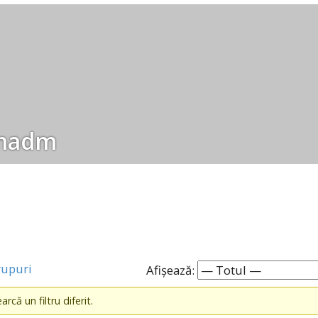
madm
rupuri
Afișează:
rcă un filtru diferit.