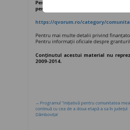
Pentru mai multe detalii despre proiect
pentru comunitatea mea!” aici:
https://qvorum.ro/category/comunitat
Pentru mai multe detalii privind finanțato
Pentru informații oficiale despre granturi
Conținutul acestui material nu reprez
2009-2014.
←Programul ”Inițiativă pentru comunitatea mea
continuă cu cea de a doua etapă a sa în județul
Dâmbovița!