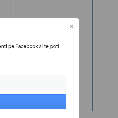
;
uă
e-
nti pe Facebook si te poti
al
).
că