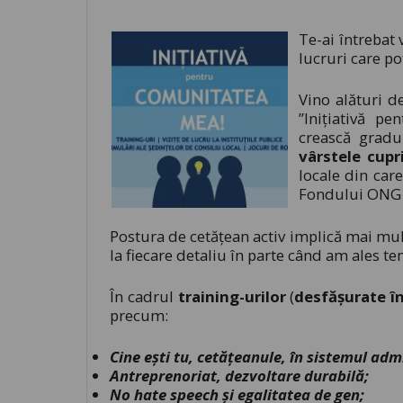
Te-ai întrebat 
lucruri care po
Vino alături de
”Inițiativă p
crească gradul
vârstele cupr
locale din care
Fondului ONG 
Postura de cetățean activ implică mai mu
la fiecare detaliu în parte când am ales teme
În cadrul
training-urilor
(
desfășurate în
precum:
Cine ești tu, cetățeanule, în sistemul adm
Antreprenoriat, dezvoltare durabilă;
No hate speech și egalitatea de gen;