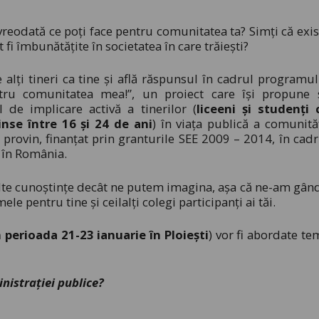
vreodată ce poți face pentru comunitatea ta? Simți că exis
t fi îmbunătățite în societatea în care trăiești?
 alți tineri ca tine și află răspunsul în cadrul programul
entru comunitatea mea!”, un proiect care își propune 
 de implicare activă a tinerilor (
liceeni și studenți 
inse între 16 și 24 de ani
) în viața publică a comunităț
 provin, finanțat prin granturile SEE 2009 – 2014, în cadr
în România.
lte cunoștințe decât ne putem imagina, așa că ne-am gând
le pentru tine și ceilalți colegi participanți ai tăi.
 perioada 21-23 ianuarie în Ploiești
) vor fi abordate te
inistrației publice?