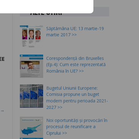
vă
ALTE STIRI
Săptămâna UE: 13 martie-19
martie 2017
Corespondență din Bruxelles
EE
(Ep.4): Cum este reprezentată
România în UE?
Bugetul Uniunii Europene:
Comisia propune un buget
modern pentru perioada 2021-
2027
a!→
Noi oportunități și provocări în
procesul de reunificare a
Ciprului