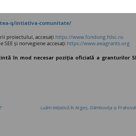
, accesează site-ul nostru oficial, secțiunea ”Inițiati
ea-q/intiativa-comunitate/
rii proiectului, accesați
https://www.fondong.fdsc.ro
le SEE și norvegiene accesați
https://www.eeagrants.org
intă în mod necesar poziția oficială a granturilor S
!”
Luăm inițiativă în Argeș, Dâmbovița și Prahov