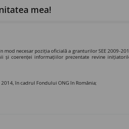
unitatea mea!
în mod necesar poziţia oficială a granturilor SEE 2009-201
 şi coerenţei informaţiilor prezentate revine iniţiatoril
 – 2014, în cadrul Fondului ONG în România;