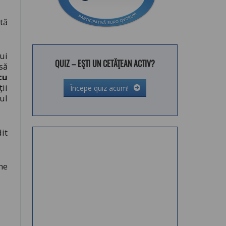
tă
ui
QUIZ – EŞTI UN CETĂŢEAN ACTIV?
să
cu
ii
Începe quiz acum!
ul
it
me