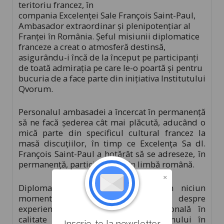
teritoriu francez, în
compania Excelenței Sale François Saint-Paul,
Ambasador extraordinar și plenipotențiar al
Franței în România. Șeful misiunii diplomatice
franceze a creat o atmosferă destinsă,
asigurându-i încă de la început pe participanți
de toată admirația pe care le-o poartă și pentru
bucuria de a face parte din inițiativa Institutului
Qvorum.
Personalul ambasadei a încercat în permanență
să ne facă șederea cât mai plăcută, aducând o
mică parte din specificul cultural francez la
masă discuțiilor, în timp ce Excelența Sa dl.
François Saint-Paul a hotărât să se adreseze, în
permanență, participanților în limbă română.
Diplomatul francez nu a ezitat în niciun
moment să le vorbească tinerilor despre
experiența sa personală și profesională în
calitate de reprezentant al Hexagonului în
Inscrie-te la newsletter