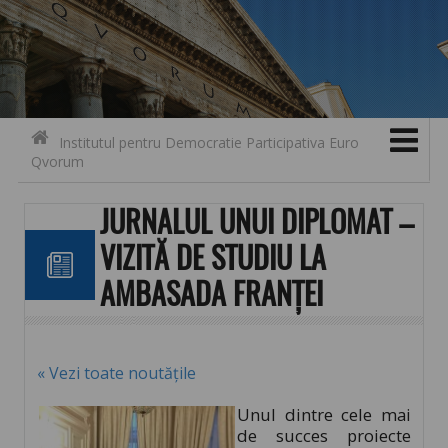
Search for:
Contact
Skip to content
Institutul pentru Democratie Participativa Euro
Qvorum
JURNALUL UNUI DIPLOMAT –
VIZITĂ DE STUDIU LA
AMBASADA FRANȚEI
« Vezi toate noutățile
Unul dintre cele mai
de succes proiecte