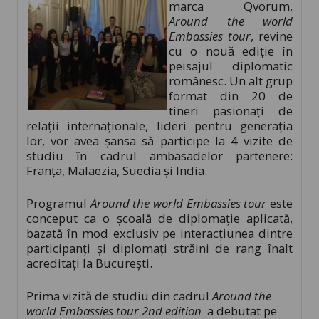
marca Qvorum,
Around the world
Embassies tour
, revine
cu o nouă ediție în
peisajul diplomatic
românesc. Un alt grup
format din 20 de
tineri pasionați de
relații internaționale, lideri pentru generația
lor, vor avea șansa să participe la 4 vizite de
studiu în cadrul ambasadelor partenere:
Franța, Malaezia, Suedia și India.
Programul
Around the world Embassies tour
este
conceput ca o școală de diplomație aplicată,
bazată în mod exclusiv pe interacțiunea dintre
participanți și diplomați străini de rang înalt
acreditați la București.
Prima vizită de studiu din cadrul
Around the
world Embassies tour 2nd edition
a debutat pe