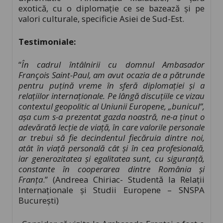
exotică, cu o diplomație ce se bazează și pe
valori culturale, specificie Asiei de Sud-Est.
Testimoniale:
“
În cadrul întâlnirii cu domnul Ambasador
François Saint-Paul, am avut ocazia de a pătrunde
pentru puțină vreme în sferă diplomației și a
relațiilor internaționale. Pe lângă discuțiile ce vizau
contextul geopolitic al Uniunii Europene, „bunicul”,
așa cum s-a prezentat gazda noastră, ne-a ținut o
adevărată lecție de viață, în care valorile personale
ar trebui să fie decindentul fiecăruia dintre noi,
atât în viață personală cât și în cea profesională,
iar generozitatea și egalitatea sunt, cu siguranță,
constante în cooperarea dintre România și
Franța
.” (Andreea Chiriac- Studentă la Relații
Internaționale și Studii Europene – SNSPA
București)