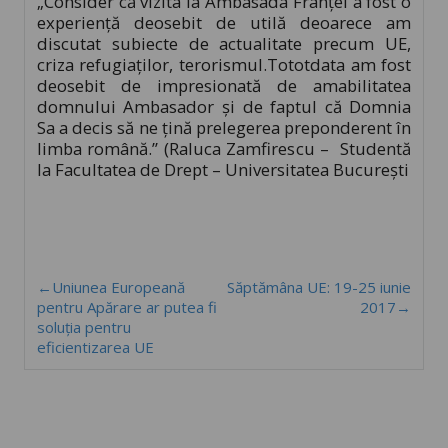
„Consider că vizita la Ambasada Franței a fost o
experiență deosebit de utilă deoarece am
discutat subiecte de actualitate precum UE,
criza refugiaților, terorismul.Tototdata am fost
deosebit de impresionată de amabilitatea
domnului Ambasador și de faptul că Domnia
Sa a decis să ne țină prelegerea preponderent în
limba română.” (Raluca Zamfirescu – Studentă
la Facultatea de Drept – Universitatea București
←Uniunea Europeană
Săptămâna UE: 19-25 iunie
pentru Apărare ar putea fi
2017→
soluția pentru
eficientizarea UE