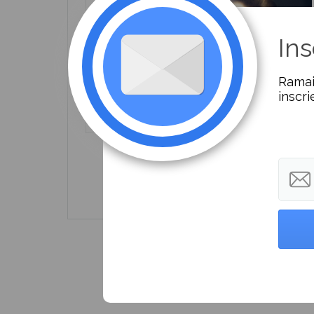
Ins
Ramai
inscri