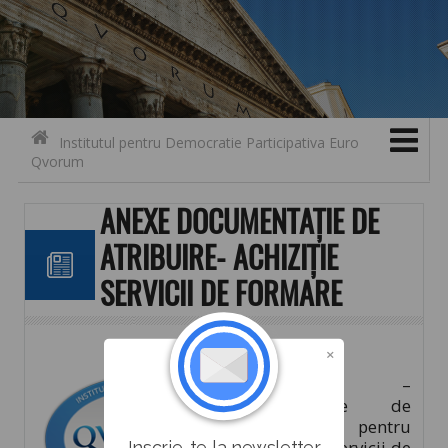
Search for:
Contact
Skip to content
Institutul pentru Democratie Participativa Euro
Qvorum
ANEXE DOCUMENTAȚIE DE
ATRIBUIRE- ACHIZIȚIE
SERVICII DE FORMARE
Anexe –
Documentație de
atribuire pentru
achiziție de servicii de
Inscrie-te la newsletter