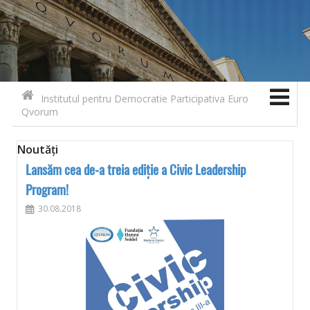
Search for:
Contact
Skip to content
Institutul pentru Democratie Participativa Euro
Qvorum
Noutăţi
Lansăm cea de-a treia ediție a Civic Leadership
Program!
30.08.2018